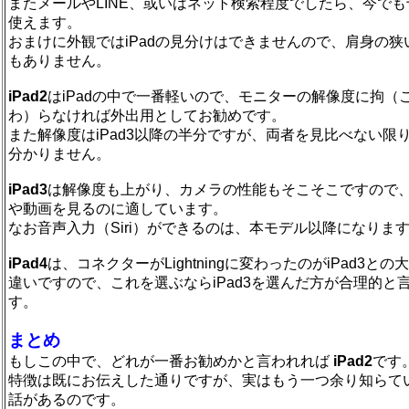
またメールやLINE、或いはネット検索程度でしたら、今でも
使えます。
おまけに外観ではiPadの見分けはできませんので、肩身の狭
もありません。
iPad2
はiPadの中で一番軽いので、モニターの解像度に拘（
わ）らなければ外出用としてお勧めです。
また解像度はiPad3以降の半分ですが、両者を見比べない限
分かりません。
iPad3
は解像度も上がり、カメラの性能もそこそこですので
や動画を見るのに適しています。
なお音声入力（Siri）ができるのは、本モデル以降になりま
iPad4
は、コネクターがLightningに変わったのがiPad3との
違いですので、これを選ぶならiPad3を選んだ方が合理的と
す。
まとめ
もしこの中で、どれが一番お勧めかと言われれば
iPad2
です
特徴は既にお伝えした通りですが、実はもう一つ余り知らて
話があるのです。