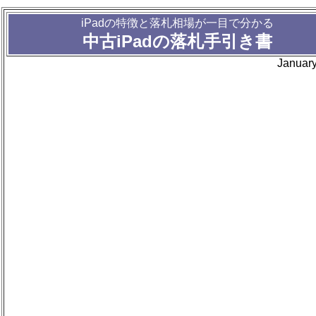
iPadの特徴と落札相場が一目で分かる
中古iPadの落札手引き書
Januar