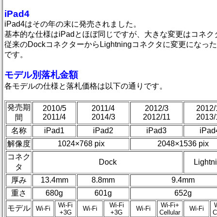
iPad4
iPad4はその年の末に発売されました。
基本的な仕様はiPadとほぼ同じですが、大きな変更はコネク
従来のDockコネクターからLightningコネクタに変更になっ
です。
モデル別落札金額
各モデルの仕様と落札価格は以下の通りです。
発売期
2010/5
2011/4
2012/3
2012/
2011/4
2014/3
2012/11
2013/
間
名称
iPad1
iPad2
iPad3
iPad
解像度
1024×768 pix
2048×1536 pix
コネク
Dock
Lightn
タ
厚み
13.4mm
8.8mm
9.4mm
重さ
680g
601g
652g
Wi-Fi
Wi-Fi
Wi-Fi+
W
モデル
Wi-Fi
Wi-Fi
Wi-Fi
Wi-Fi
+3G
+3G
Cellular
C