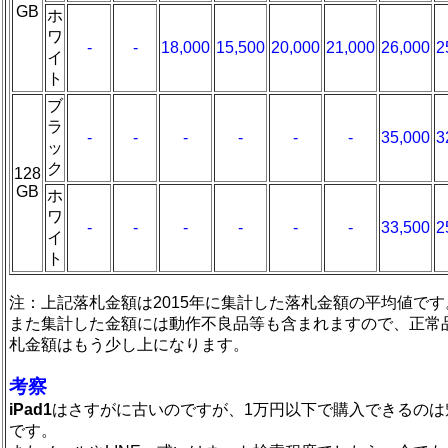
GB
ホ
ワ
-
-
18,000
15,500
20,000
21,000
26,000
2
イ
ト
ブ
ラ
-
-
-
-
-
-
35,000
3
ッ
ク
128
GB
ホ
ワ
-
-
-
-
-
-
33,500
2
イ
ト
注：上記落札金額は2015年に集計した落札金額の平均値です
また集計した金額には動作不良品等も含まれますので、正常
札金額はもう少し上になります。
考察
iPad1
はさすがに古いのですが、1万円以下で購入できるのは
です。