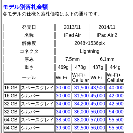
モデル別落札金額
各モデルの仕様と落札価格は以下の通りです。
発売日
2013/11
2014/11
名称
iPad Air
iPad Air 2
解像度
2048×1536pix
コネクタ
Lightning
厚み
7.5mm
6.1mm
重さ
469g
478g
437g
444g
Wi-Fi+
Wi-Fi+
モデル
Wi-Fi
Wi-Fi
Cellular
Cellular
16 GB
スペースグレイ
30,000
31,500
43,500
40,000
16 GB
シルバー
30,000
31,500
45,000
42,000
32 GB
スペースグレイ
34,000
34,200
45,000
42,500
32 GB
シルバー
34,000
36,000
56,000
54,000
64 GB
スペースグレイ
38,500
38,000
57,000
55,500
64 GB
シルバー
39,600
39,500
56,000
55,500